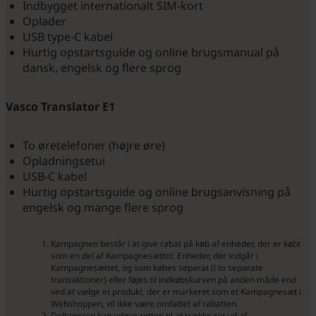
Indbygget internationalt SIM-kort
Oplader
USB type-C kabel
Hurtig opstartsguide og online brugsmanual på
dansk, engelsk og flere sprog
Vasco Translator E1
To øretelefoner (højre øre)
Opladningsetui
USB-C kabel
Hurtig opstartsguide og online brugsanvisning på
engelsk og mange flere sprog
Kampagnen består i at give rabat på køb af enheder, der er købt
som en del af Kampagnesættet. Enheder, der indgår i
Kampagnesættet, og som købes separat (i to separate
transaktioner) eller føjes til indkøbskurven på anden måde end
ved at vælge et produkt, der er markeret som et Kampagnesæt i
Webshoppen, vil ikke være omfattet af rabatten.
Deltageren kan udøve retten til at trække sig ud af