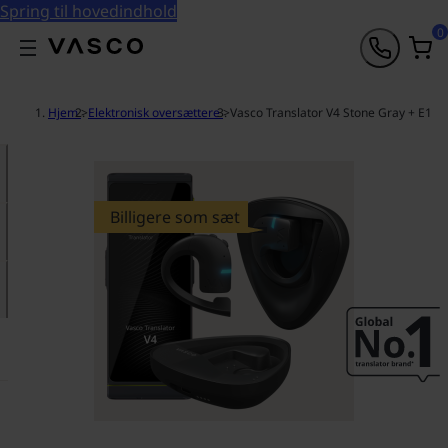
Spring til hovedindhold
0
Hjem
>
Elektronisk oversættere
>
Vasco Translator V4 Stone Gray + E1
Billigere som sæt