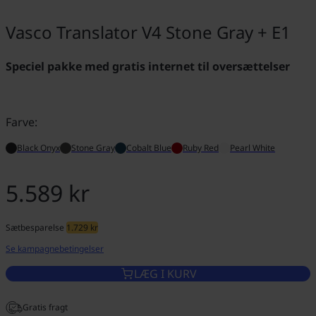
Vasco Translator V4 Stone Gray + E1
Speciel pakke med gratis internet til oversættelser
Farve:
Black Onyx
Stone Gray
Cobalt Blue
Ruby Red
Pearl White
5.589 kr
Sætbesparelse
1.729 kr
Se kampagnebetingelser
LÆG I KURV
Gratis fragt