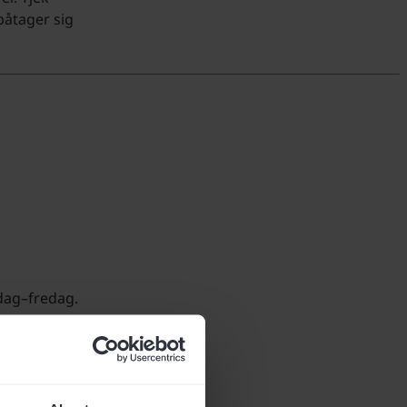
 påtager sig
ndag–fredag.