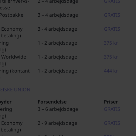
 til erhvervs-
2 – 4 arbejdsdage
GRATIS
resse
Postpakke
3 – 4 arbejdsdage
GRATIS
s Economy
3 - 4 arbejdsdage
GRATIS
dbetaling)
ring
1 - 2 arbejdsdage
375 kr
ng)
 Worldwide
1 - 2 arbejdsdage
375 kr
ng)
ring (kontant
1 - 2 arbejdsdage
444 kr
)
ÆISKE UNION
byder
Forsendelse
Priser
vering
3 – 6 arbejdsdage
GRATIS
ng)
s Economy
2 - 9 arbejdsdage
GRATIS
dbetaling)