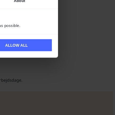
About
ing leveres af UPS.
as possible.
ALLOW ALL
arbejdsdage.