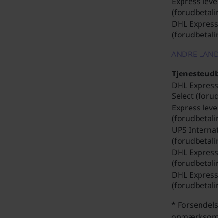
Express leve
(forudbetali
DHL Express
(forudbetali
ANDRE LAN
Tjenesteud
DHL Expres
Select (foru
Express leve
(forudbetali
UPS Internat
(forudbetali
DHL Express
(forudbetali
DHL Express
(forudbetali
* Forsendels
opmærksom p