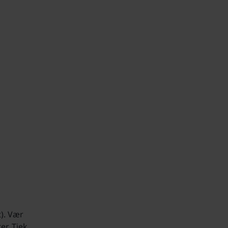
t). Vær
r. Tjek