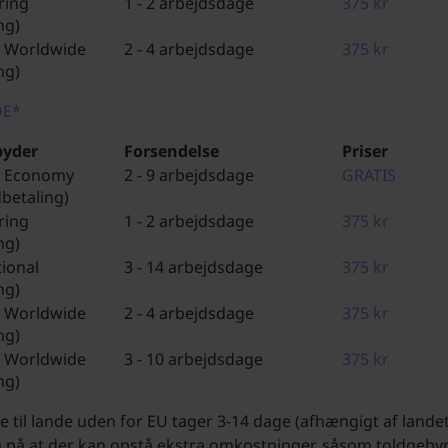
ring
1 - 2 arbejdsdage
375 kr
ng)
 Worldwide
2 - 4 arbejdsdage
375 kr
ng)
DE*
byder
Forsendelse
Priser
s Economy
2 - 9 arbejdsdage
GRATIS
dbetaling)
ring
1 - 2 arbejdsdage
375 kr
ng)
ional
3 - 14 arbejdsdage
375 kr
ng)
 Worldwide
2 - 4 arbejdsdage
375 kr
ng)
 Worldwide
3 - 10 arbejdsdage
375 kr
ng)
e til lande uden for EU tager 3-14 dage (afhængigt af lande
å at der kan opstå ekstra omkostninger, såsom toldgebyre