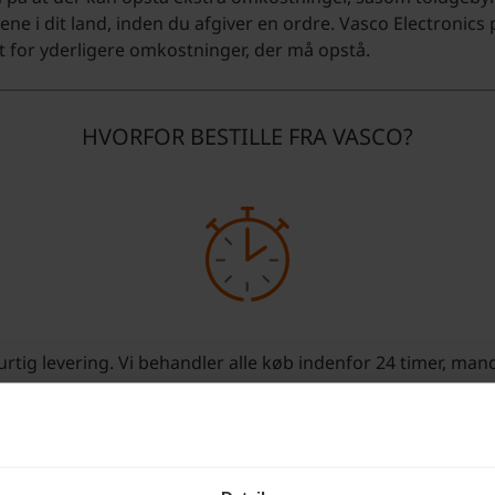
ene i dit land, inden du afgiver en ordre. Vasco Electronics
t for yderligere omkostninger, der må opstå.
HVORFOR BESTILLE FRA VASCO?
 hurtig levering. Vi behandler alle køb indenfor 24 timer, ma