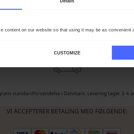
Details
 ankommer i ét stykke. Alle vores produkter med fuld forsikr
e content on our website so that using it may be as convenient 
CUSTOMIZE
 gratis standardforsendelse i Danmark. Levering tager 3–6 
VI ACCEPTERER BETALING MED FØLGENDE: