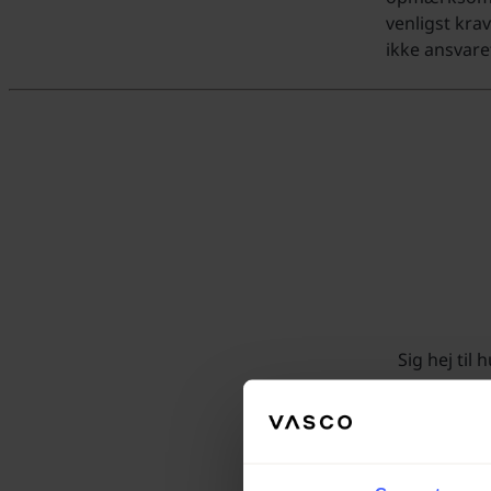
venligst krav
ikke ansvare
Sig hej til