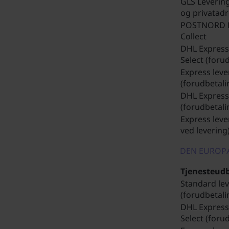
GLS Levering
og privatad
POSTNORD 
Collect
DHL Expres
Select (foru
Express leve
(forudbetali
DHL Express
(forudbetali
Express leve
ved levering
DEN EUROP
Tjenesteud
Standard le
(forudbetali
DHL Expres
Select (foru