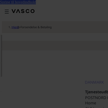
Spring til hovedindhold
Hjem
>
Forsendelse & Betaling
DANMARK
Tjenesteud
POSTNORD 
Home