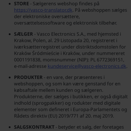
STORE
- Sælgerens webshop findes på
https://vasco-translator.dk
. På webshoppen sælges
der elektroniske oversættere,
oversættelsessoftware og elektronisk tilbehør.
SÆLGER
- Vasco Electronics S.A., med hjemsted i
Krakow, Polen, al. 29 Listopada 20, registreret i
iværksætterregistret under distriktsdomstolen for
Kraków Śródmieście i Kraków, under nummereret
0001191838, momsnummer (NIP): PL 6772369151,
e-mail-adresse
kundeservice@vasco-electronics.dk
.
PRODUKTER
- en vare, der præsenteres i
webshoppen, og som kan være genstand for en
købsaftale mellem kunden og sælgeren.
Produkterne, der sælges i butikken, er også digitalt
indhold (sprogpakker) og rodukter med digitale
elementer som defineret i Europa-Parlamentets og
Rådets direktiv (EU) 2019/771 af 20. maj 2019.
SALGSKONTRAKT
- betyder et salg, der foretages