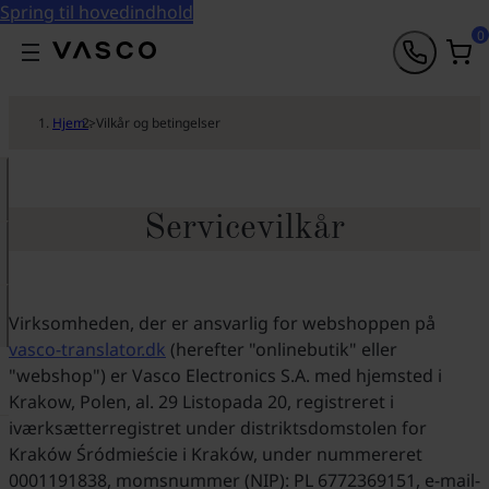
Spring til hovedindhold
0
Hjem
>
Vilkår og betingelser
Servicevilkår
Virksomheden, der er ansvarlig for webshoppen på
vasco-translator.dk
(herefter "onlinebutik" eller
"webshop") er Vasco Electronics S.A. med hjemsted i
Krakow, Polen, al. 29 Listopada 20, registreret i
iværksætterregistret under distriktsdomstolen for
Kraków Śródmieście i Kraków, under nummereret
0001191838, momsnummer (NIP): PL 6772369151, e-mail-