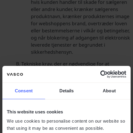
hvis kunden handler til skade for sælgeren
eller andre kunder, krænker sælgerens
produktnavn, krænker produkternes image
for webshoppens brand, overtræder loven
eller bestemmelserne i vilkår og betingelser,
og når blokering af adgangen til elektronisk
leverede tjenester er begrundet i
sikkerhedshensyn.
Tekniske krav, der er nødvendige for at
samarbejde med det IKT-system, som sælger
anvender
Sælger vil gøre en indsats for at sikre, at
Consent
Details
About
brugen af webshoppen er mulig ved hjælp
af alle gængse webbrowsere,
operativsystemer (herunder mobil) og
This website uses cookies
uanset metode til at forbinde sig til
We use cookies to personalise content on our website so
internettet.
that using it may be as convenient as possible.