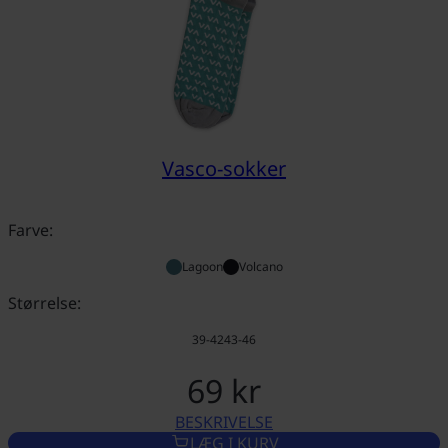
Vasco-sokker
Farve:
Lagoon
Volcano
Størrelse:
39-42
43-46
69 kr
BESKRIVELSE
VASCO-SOKKER
LÆG I KURV