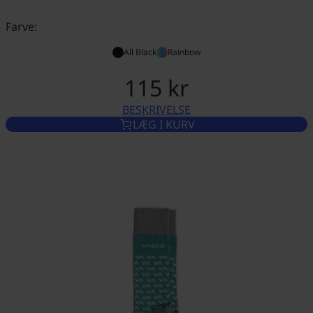
Farve:
All Black
Rainbow
115 kr
BESKRIVELSE
VASCO BAGAGEREM
LÆG I KURV