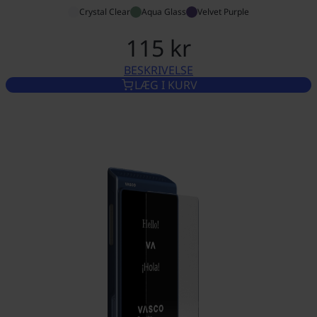
Crystal Clear
Aqua Glass
Velvet Purple
115 kr
BESKRIVELSE
ETUI TIL VASCO TRANSLATOR
LÆG I KURV