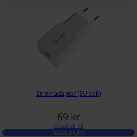
Strømadapter (EU-stik)
69 kr
BESKRIVELSE
STRØMADAPTER (EU-STIK)
LÆG I KURV