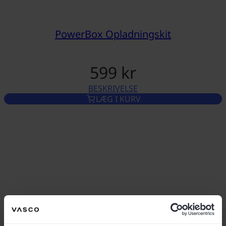
PowerBox Opladningskit
599 kr
BESKRIVELSE
POWERBOX OPLADNINGSKIT
LÆG I KURV