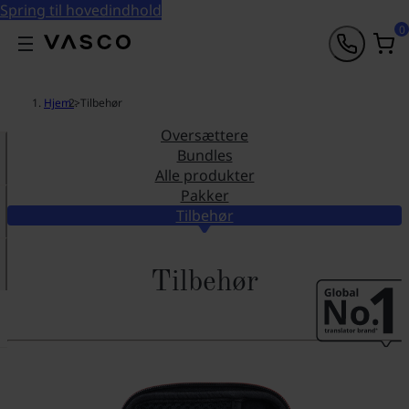
Spring til hovedindhold
0
Hjem
>
Tilbehør
Oversættere
Bundles
Alle produkter
Pakker
Tilbehør
Tilbehør