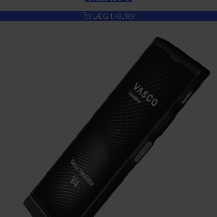
VASCO TRANSLATOR M4
LÆG I KURV