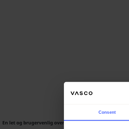
Consent
En let og brugervenlig oversætter til alle