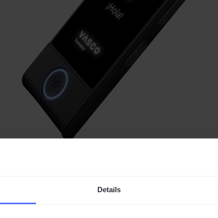
Vasco Translator M4
Details