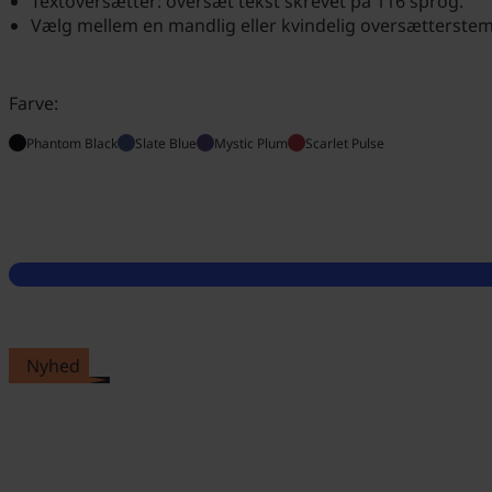
Textoversætter: oversæt tekst skrevet på 116 sprog.
Vælg mellem en mandlig eller kvindelig oversætterste
Farve:
Phantom Black
Slate Blue
Mystic Plum
Scarlet Pulse
Nyhed